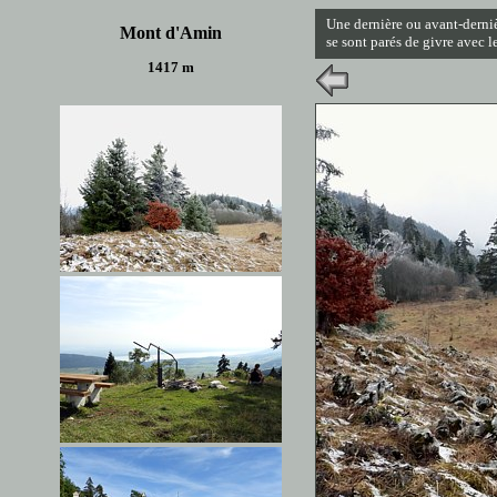
Une dernière ou avant-derniè
Mont d'Amin
se sont parés de givre avec l
1417 m