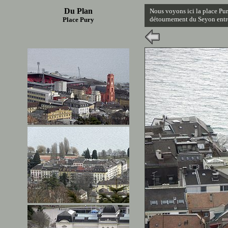
Du Plan
Nous voyons ici la place Pury
détournement du Seyon entr
Place Pury