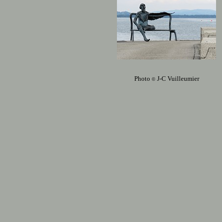
Photo
J-C Vuilleumier
©