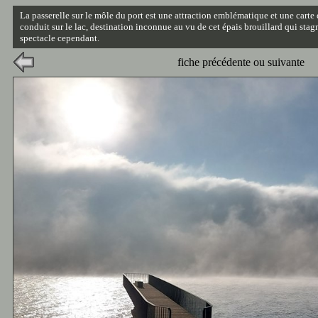
La passerelle sur le môle du port est une attraction emblématique et une carte 
conduit sur le lac, destination inconnue au vu de cet épais brouillard qui stag
spectacle cependant.
fiche précédente ou suivante