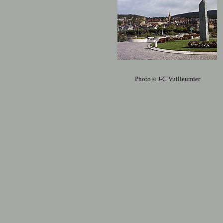
Photo
J-C Vuilleumier
©