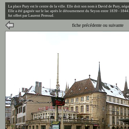
La place Pury est le centre de la ville. Elle doit son nom à David de Pury, nég
Elle a été gagnée sur le lac après le détournement du Seyon entre 1839 - 1844
fut offert par Laurent Perroud.
fiche précédente ou suivante