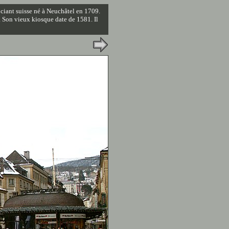
ociant suisse né à Neuchâtel en 1709.
. Son vieux kiosque date de 1581. Il