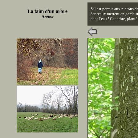
S'il est permis aux piétons 
La faim d'un arbre
écriteaux mettent en garde su
Areuse
dans l'eau ! Cet arbre, plan